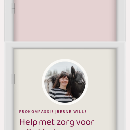
Wat is het meest op jou van
toepassing?
Ik zoek een zorgzame dagopvang waar mijn kind
volledig tot bloei kan komen
Ik zoek NSO, logeeropvang of begeleiding voor mij
en mijn kind
PROKOMPASSIE|BERNE WILLE
Help met zorg voor