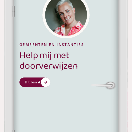
ProKompassie kan u direct professioneel
ondersteunen bij uw cliënten binnen de Wmo, UWV,
het pgb, de Participatiewet en tweede spoor
trajecten.
GEMEENTEN EN INSTANTIES
Help mij met
doorverwijzen
Dit ben ik