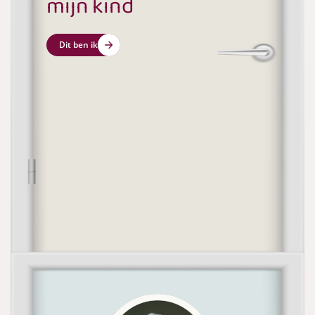
mijn kind
Dit ben ik
Heeft uw gemeente een partner
nodig?