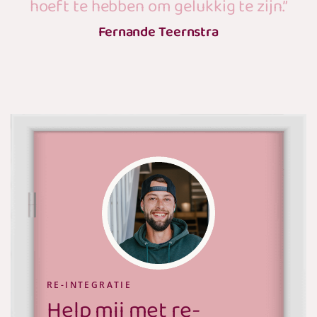
hoeft te hebben om gelukkig te zijn.”
Fernande Teernstra
Wat is het meest op jou van
toepassing?
Ik wil graag een jobcoach
Ik heb steun, hulp en professionele aandacht nodig
bij het vinden van een passende baan
RE-INTEGRATIE
Help mij met re-