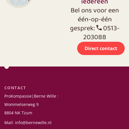
iedereen
Bel ons voor een
één-op-één
gesprek:
0513-
203088
Direct contact
CONTACT
ProKompassie|Berne Wille :
Wommelserweg 9
8804 NK Tzum
Mail: info@bernewille.nl